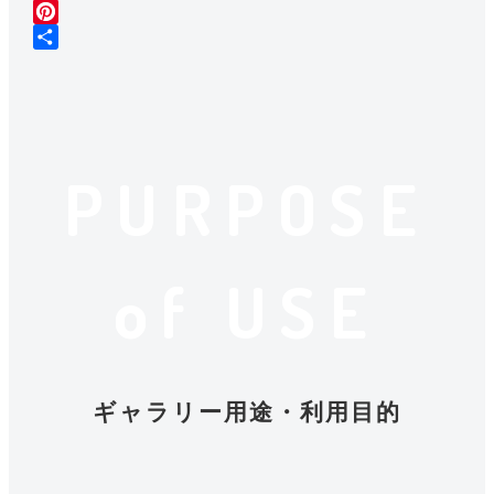
e
i
m
L
b
t
a
i
P
o
t
i
n
i
共
o
e
l
e
n
有
k
r
t
e
r
PURPOSE
e
s
t
of USE
ギャラリー用途・利用目的