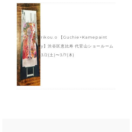
rikou.o 【Guchie×Kamepaint
y】 渋谷区恵比寿 代官山ショールーム
3/2(土)〜3/7(木)