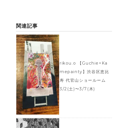
b
t
l
e
o
e
r
o
r
e
関連記事
k
s
t
rikou.o 【Guchie×Ka
mepainty】 渋谷区恵比
寿 代官山ショールーム
3/2(土)〜3/7(木)