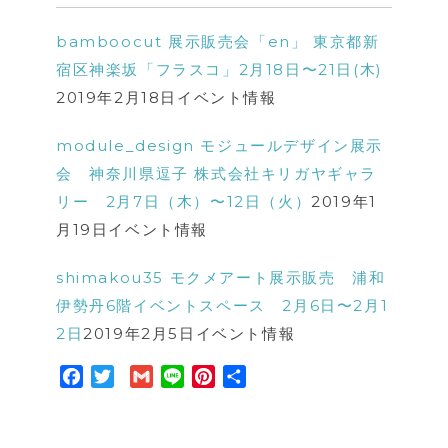
bamboocut 展示販売会「en」 東京都新
宿区神楽坂「フラスコ」2月18日〜21日(木)
2019年2月18日
イベント情報
module_design モジュールデザイン展示
会 神奈川県逗子 株式会社キリガヤギャラ
リー 2月7日（木）〜12日（火）
2019年1
月19日
イベント情報
shimakou35 モクメアート展示販売 浦和
伊勢丹6階イベントスペース 2月6日〜2月1
2日
2019年2月5日
イベント情報
F
T
G
L
P
共
a
w
m
i
i
有
c
i
a
n
n
e
t
i
e
t