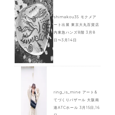
shimakou35 モクメア
ート出展 東京大丸百貨店
内東急ハンズ8階 3月8
日〜3月14日
ring_is_mine アート&
てづくりバザール 大阪南
港ATCホール 3月15日,16